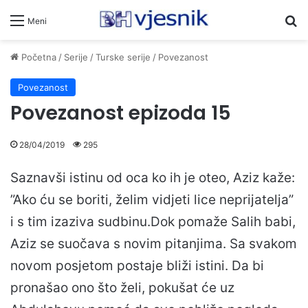
Pr
Meni
Početna
/
Serije
/
Turske serije
/
Povezanost
Povezanost
Povezanost epizoda 15
28/04/2019
295
Saznavši istinu od oca ko ih je oteo, Aziz kaže:
”Ako ću se boriti, želim vidjeti lice neprijatelja”
i s tim izaziva sudbinu.Dok pomaže Salih babi,
Aziz se suočava s novim pitanjima. Sa svakom
novom posjetom postaje bliži istini. Da bi
pronašao ono što želi, pokušat će uz