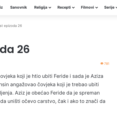
iz
Sanovnik
Religija
Recepti
Filmovi
Serije
st epizoda 26
oda 26
781
vjeka koji je htio ubiti Feride i sada je Aziza
sin angažovao čovjeka koji je trebao ubiti
ljenja. Aziz je obećao Feride da je spreman
n da uništi očevo carstvo, čak i ako to znači da