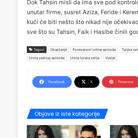
Dok Tahsin misli da ima sve pod kontrolo
unutar firme, susret Aziza, Feride i K
kući će biti nešto što nikad nije očeki
sve što su Tahsin, Faik i Hasibe činili g
Tagovi
Okupljanje
Povezanost online epizode
Turska se
Urota sadrzaj epizoda
Urota turska serija
Vuslat
Facebook
X
Pinterest
Objave iz iste kategorije