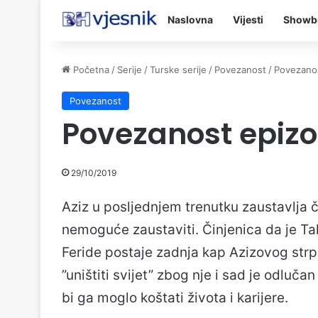
Naslovna
Vijesti
Showb
Početna
/
Serije
/
Turske serije
/
Povezanost
/
Povezano
Povezanost
Povezanost epiz
29/10/2019
Aziz u posljednjem trenutku zaustavlja čo
nemoguće zaustaviti. Činjenica da je Tah
Feride postaje zadnja kap Azizovog strp
”uništiti svijet” zbog nje i sad je odluča
bi ga moglo koštati života i karijere.