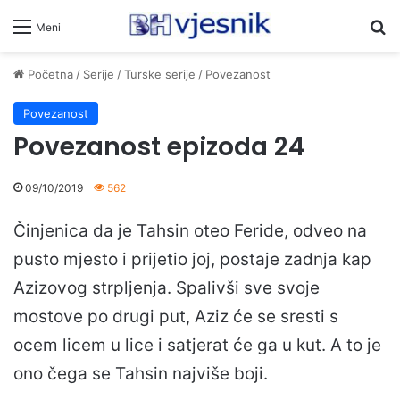
Pr
Meni
Početna
/
Serije
/
Turske serije
/
Povezanost
Povezanost
Povezanost epizoda 24
09/10/2019
562
Činjenica da je Tahsin oteo Feride, odveo na
pusto mjesto i prijetio joj, postaje zadnja kap
Azizovog strpljenja. Spalivši sve svoje
mostove po drugi put, Aziz će se sresti s
ocem licem u lice i satjerat će ga u kut. A to je
ono čega se Tahsin najviše boji.