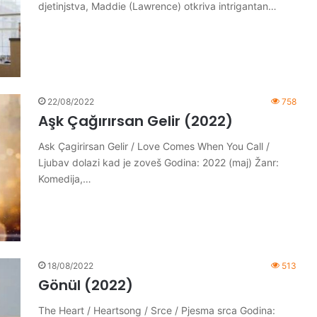
djetinjstva, Maddie (Lawrence) otkriva intrigantan…
22/08/2022
758
Aşk Çağırırsan Gelir (2022)
Ask Çagirirsan Gelir / Love Comes When You Call /
Ljubav dolazi kad je zoveš Godina: 2022 (maj) Žanr:
Komedija,…
18/08/2022
513
Gönül (2022)
The Heart / Heartsong / Srce / Pjesma srca Godina: