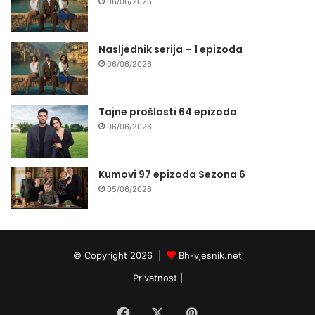
06/06/2026
Nasljednik serija – 1 epizoda
06/06/2026
Tajne prošlosti 64 epizoda
06/06/2026
Kumovi 97 epizoda Sezona 6
05/06/2026
© Copyright 2026 |
Bh-vjesnik.net
Privatnost
|
Facebook
X
Pinterest