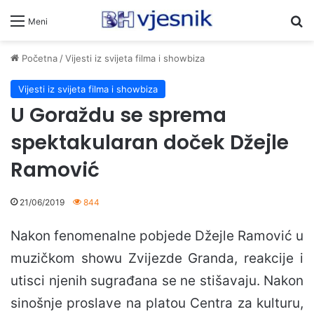
Pr
Meni
Početna
/
Vijesti iz svijeta filma i showbiza
Vijesti iz svijeta filma i showbiza
U Goraždu se sprema
spektakularan doček Džejle
Ramović
21/06/2019
844
Nakon fenomenalne pobjede Džejle Ramović u
muzičkom showu Zvijezde Granda, reakcije i
utisci njenih sugrađana se ne stišavaju. Nakon
sinošnje proslave na platou Centra za kulturu,