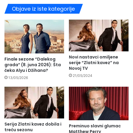
Objave iz iste kategorije
Novi nastavci omiljene
Finale sezone “Dalekog
serije “Zlatni kavez” na
grada” (8. juna 2026): Šta
Novoj TV
čeka Alyu i Džihana?
21/05/2024
13/05/2026
Serija Zlatni kavez dobila i
Preminuo slavni glumac
treću sezonu
Matthew Perry