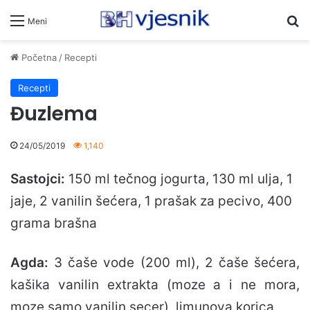
Pr
Meni
Početna
/
Recepti
Recepti
Đuzlema
24/05/2019
1,140
Sastojci:
150 ml tečnog jogurta, 130 ml ulja, 1
jaje, 2 vanilin šećera, 1 prašak za pecivo, 400
grama brašna
Agda:
3 čaše vode (200 ml), 2 čaše šećera,
kašika vanilin extrakta (moze a i ne mora,
moze samo vanilin secer), limunova korica