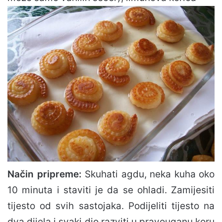
Način pripreme:
Skuhati agdu, neka kuha oko
10 minuta i staviti je da se ohladi. Zamijesiti
tijesto od svih sastojaka. Podijeliti tijesto na
dva dijela i svaki dio razviti u pravouganu koru