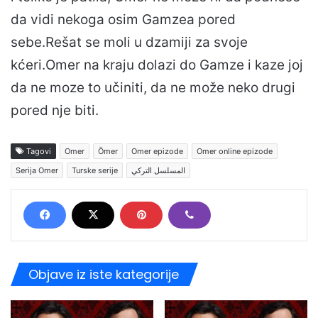
da vidi nekoga osim Gamzea pored
sebe.Rešat se moli u dzamiji za svoje
kćeri.Omer na kraju dolazi do Gamze i kaze joj
da ne moze to učiniti, da ne može neko drugi
pored nje biti.
Tagovi
Omer
Ömer
Omer epizode
Omer online epizode
Serija Omer
Turske serije
المسلسل التركي
Objave iz iste kategorije