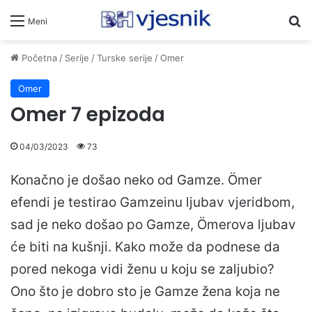
Pr
Meni
Početna
/
Serije
/
Turske serije
/
Omer
Omer
Omer 7 epizoda
04/03/2023
73
Konačno je došao neko od Gamze. Ömer
efendi je testirao Gamzeinu ljubav vjeridbom,
sad je neko došao po Gamze, Ömerova ljubav
će biti na kušnji. Kako može da podnese da
pored nekoga vidi ženu u koju se zaljubio?
Ono što je dobro sto je Gamze žena koja ne