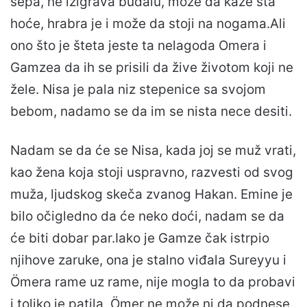
šepa, ne izigrava budalu, može da kaže šta
hoće, hrabra je i može da stoji na nogama.Ali
ono što je šteta jeste ta nelagoda Omera i
Gamzea da ih se prisili da žive životom koji ne
žele. Nisa je pala niz stepenice sa svojom
bebom, nadamo se da im se nista nece desiti.
Nadam se da će se Nisa, kada joj se muž vrati,
kao žena koja stoji uspravno, razvesti od svog
muža, ljudskog skeča zvanog Hakan. Emine je
bilo očigledno da će neko doći, nadam se da
će biti dobar par.Iako je Gamze čak istrpio
njihove zaruke, ona je stalno viđala Sureyyu i
Ömera rame uz rame, nije mogla to da probavi
i toliko je patila, Ömer ne može ni da podnese