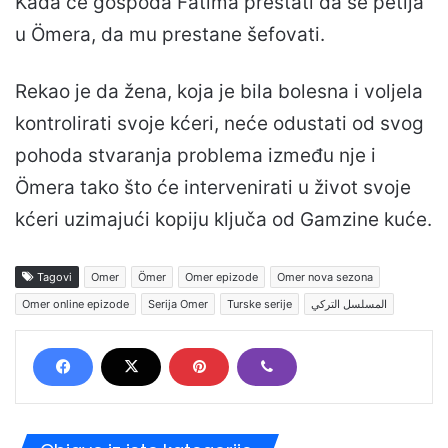
Kada će gospođa Fatima prestati da se petlja
u Ömera, da mu prestane šefovati.
Rekao je da žena, koja je bila bolesna i voljela
kontrolirati svoje kćeri, neće odustati od svog
pohoda stvaranja problema između nje i
Ömera tako što će intervenirati u život svoje
kćeri uzimajući kopiju ključa od Gamzine kuće.
Tagovi
Omer
Ömer
Omer epizode
Omer nova sezona
Omer online epizode
Serija Omer
Turske serije
المسلسل التركي