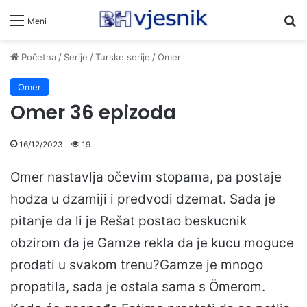
Pr
Meni
Početna
/
Serije
/
Turske serije
/
Omer
Omer
Omer 36 epizoda
16/12/2023
19
Omer nastavlja očevim stopama, pa postaje
hodza u dzamiji i predvodi dzemat. Sada je
pitanje da li je Rešat postao beskucnik
obzirom da je Gamze rekla da je kucu moguce
prodati u svakom trenu?Gamze je mnogo
propatila, sada je ostala sama s Ömerom.