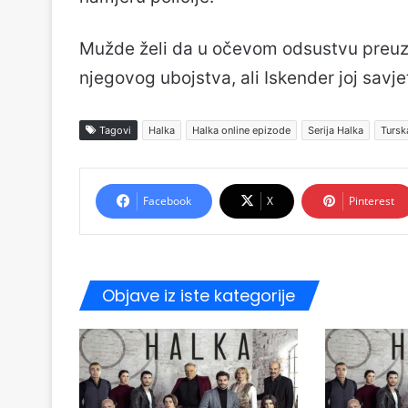
Mužde želi da u očevom odsustvu preuz
njegovog ubojstva, ali Iskender joj savj
Tagovi
Halka
Halka online epizode
Serija Halka
Tursk
Facebook
X
Pinterest
Objave iz iste kategorije