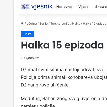
Naslovna
Vijesti
Showb
Početna
/
Serije
/
Turske serije
/
Halka
/
Halka 15 epizod
Halka
Halka 15 epizoda
27/06/2021
Džemal svim silama nastoji održati svoj t
Policija prima snimak konobareva ubojst
Džihangirovo uhićenje.
Međutim, Bahar, zbog svog uvjerenja da o
namjeru policije.