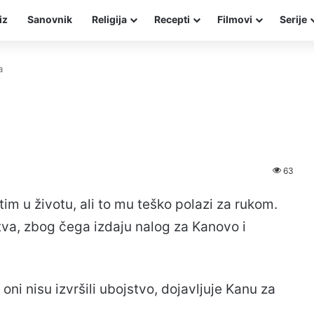
iz
Sanovnik
Religija
Recepti
Filmovi
Serije
a
63
im u životu, ali to mu teško polazi za rukom.
va, zbog čega izdaju nalog za Kanovo i
ni nisu izvršili ubojstvo, dojavljuje Kanu za