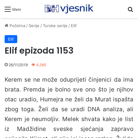
Pr
Meni
Početna
/
Serije
/
Turske serije
/
Elif
Elif
Elif epizoda 1153
26/11/2019
4,385
Kerem se ne može oduprijeti činjenici da ima
brata. Premda je bolno sve ono što je njihov
otac uradio, Humejra ne želi da Murat ispašta
zbog toga. Želi da se uradi DNA analiza, ali
Kerem je neumoljiv. Melek shvata kako je list
iz Madžidine sveske sjećanja zapravo