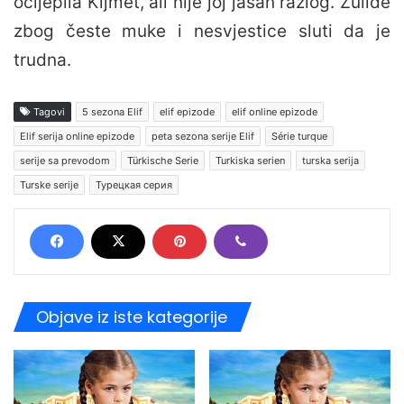
ocijepila Kijmet, ali nije joj jasan razlog. Žulide
zbog česte muke i nesvjestice sluti da je
trudna.
Tagovi
5 sezona Elif
elif epizode
elif online epizode
Elif serija online epizode
peta sezona serije Elif
Série turque
serije sa prevodom
Türkische Serie
Turkiska serien
turska serija
Turske serije
Турецкая серия
Objave iz iste kategorije