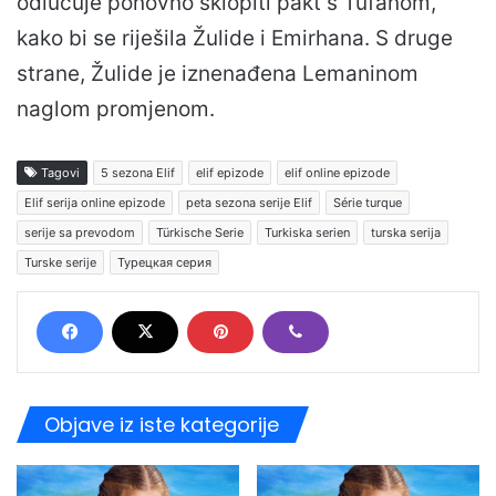
odlučuje ponovno sklopiti pakt s Tufanom,
kako bi se riješila Žulide i Emirhana. S druge
strane, Žulide je iznenađena Lemaninom
naglom promjenom.
Tagovi
5 sezona Elif
elif epizode
elif online epizode
Elif serija online epizode
peta sezona serije Elif
Série turque
serije sa prevodom
Türkische Serie
Turkiska serien
turska serija
Turske serije
Турецкая серия
Objave iz iste kategorije