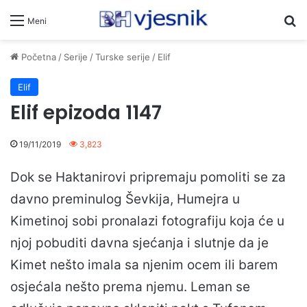
Pr
Meni
Početna
/
Serije
/
Turske serije
/
Elif
Elif
Elif epizoda 1147
19/11/2019
3,823
Dok se Haktanirovi pripremaju pomoliti se za
davno preminulog Ševkija, Humejra u
Kimetinoj sobi pronalazi fotografiju koja će u
njoj pobuditi davna sjećanja i slutnje da je
Kimet nešto imala sa njenim ocem ili barem
osjećala nešto prema njemu. Leman se