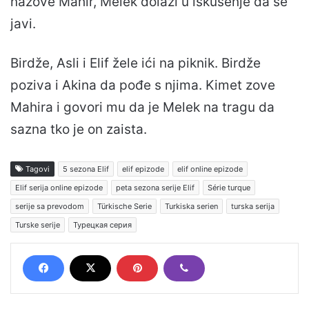
nazove Mahir, Melek dolazi u iskušenje da se
javi.
Birdže, Asli i Elif žele ići na piknik. Birdže
poziva i Akina da pođe s njima. Kimet zove
Mahira i govori mu da je Melek na tragu da
sazna tko je on zaista.
Tagovi
5 sezona Elif
elif epizode
elif online epizode
Elif serija online epizode
peta sezona serije Elif
Série turque
serije sa prevodom
Türkische Serie
Turkiska serien
turska serija
Turske serije
Турецкая серия