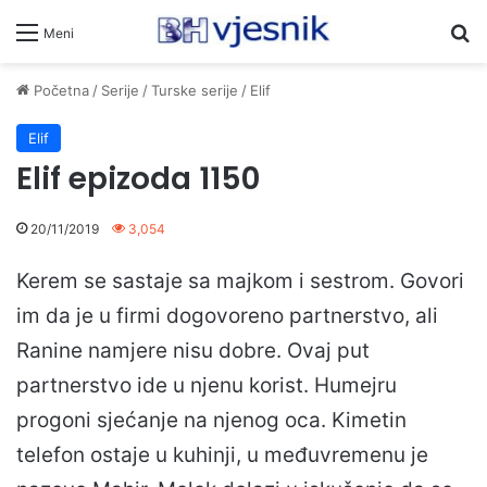
Pr
Meni
Početna
/
Serije
/
Turske serije
/
Elif
Elif
Elif epizoda 1150
20/11/2019
3,054
Kerem se sastaje sa majkom i sestrom. Govori
im da je u firmi dogovoreno partnerstvo, ali
Ranine namjere nisu dobre. Ovaj put
partnerstvo ide u njenu korist. Humejru
progoni sjećanje na njenog oca. Kimetin
telefon ostaje u kuhinji, u međuvremenu je