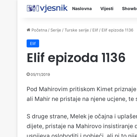
Naslovna
Vijesti
Showb
Početna
/
Serije
/
Turske serije
/
Elif
/
Elif epizoda 1136
Elif
Elif epizoda 1136
05/11/2019
Pod Mahirovim pritiskom Kimet priznaje da
ali Mahir ne pristaje na njene ucjene, te
S druge strane, Melek je očajna i uplašena
dijete, pristaje na Mahirovo insistiranje
uspijeva osloboditi i pobjeći, ali ni to n