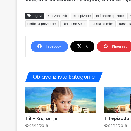
Tagovi
5 sezona Elif
elif epizode
elif online epizode
E
serije sa prevodom
Türkische Serie
Turkiska serien
turska s
Facebook
X
Pinterest
Objave iz iste kategorije
Elif – Kraj serije
Elif epizoda 
05/12/2019
02/12/2019