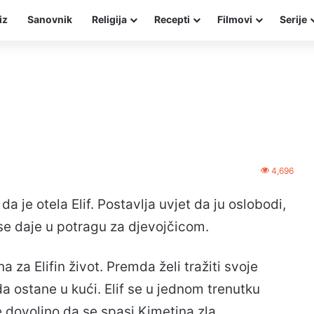
iz
Sanovnik
Religija
Recepti
Filmovi
Serije
4,696
 je otela Elif. Postavlja uvjet da ju oslobodi,
 se daje u potragu za djevojčicom.
 za Elifin život. Premda želi tražiti svoje
 da ostane u kući. Elif se u jednom trenutku
ije dovoljno da se spasi Kimetina zla.