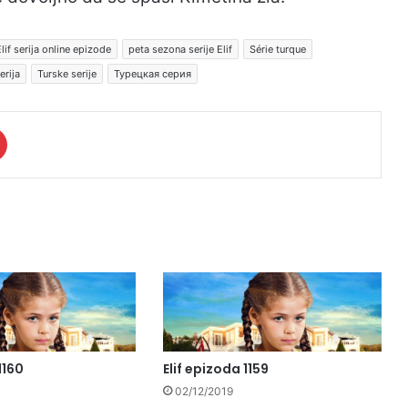
lif serija online epizode
peta sezona serije Elif
Série turque
erija
Turske serije
Турецкая серия
1160
Elif epizoda 1159
02/12/2019