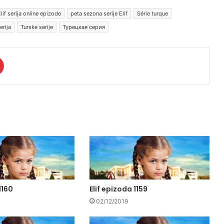
lif serija online epizode
peta sezona serije Elif
Série turque
erija
Turske serije
Турецкая серия
1160
Elif epizoda 1159
02/12/2019