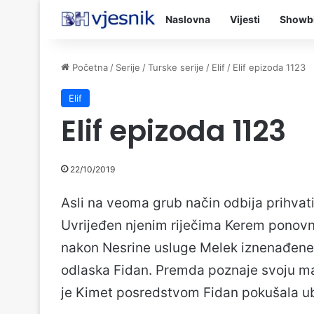
Naslovna
Vijesti
Showb
Početna
/
Serije
/
Turske serije
/
Elif
/
Elif epizoda 1123
Elif
Elif epizoda 1123
22/10/2019
Asli na veoma grub način odbija prihvati 
Uvrijeđen njenim riječima Kerem ponovno
nakon Nesrine usluge Melek iznenađen
odlaska Fidan. Premda poznaje svoju ma
je Kimet posredstvom Fidan pokušala ubit