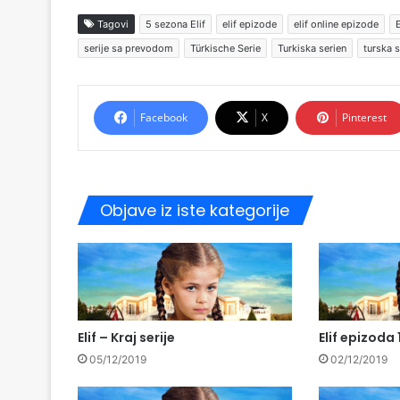
Tagovi
5 sezona Elif
elif epizode
elif online epizode
E
serije sa prevodom
Türkische Serie
Turkiska serien
turska s
Facebook
X
Pinterest
Objave iz iste kategorije
Elif – Kraj serije
Elif epizoda 
05/12/2019
02/12/2019