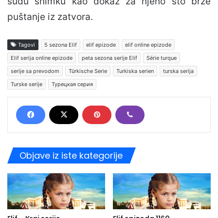
sudu snimku kao dokaz za njeno što brže
puštanje iz zatvora.
Tagovi
5 sezona Elif
elif epizode
elif online epizode
Elif serija online epizode
peta sezona serije Elif
Série turque
serije sa prevodom
Türkische Serie
Turkiska serien
turska serija
Turske serije
Турецкая серия
Objave iz iste kategorije