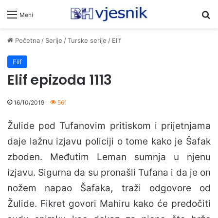
Pr
Meni
Početna
/
Serije
/
Turske serije
/
Elif
Elif
Elif epizoda 1113
16/10/2019
561
Žulide pod Tufanovim pritiskom i prijetnjama
daje lažnu izjavu policiji o tome kako je Šafak
zboden. Međutim Leman sumnja u njenu
izjavu. Sigurna da su pronašli Tufana i da je on
nožem napao Šafaka, traži odgovore od
Žulide. Fikret govori Mahiru kako će predočiti