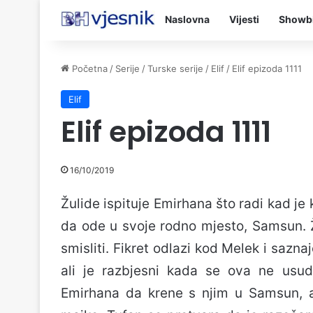
Naslovna
Vijesti
Showb
Početna
/
Serije
/
Turske serije
/
Elif
/
Elif epizoda 1111
Elif
Elif epizoda 1111
16/10/2019
Žulide ispituje Emirhana što radi kad je
da ode u svoje rodno mjesto, Samsun. 
smisliti. Fikret odlazi kod Melek i sazn
ali je razbjesni kada se ova ne usud
Emirhana da krene s njim u Samsun, al