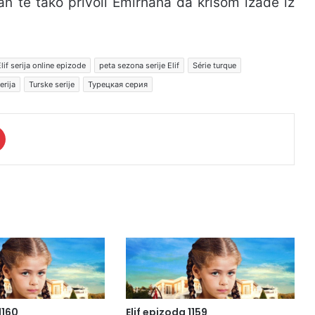
an te tako privoli Emirhana da krišom izađe iz
lif serija online epizode
peta sezona serije Elif
Série turque
erija
Turske serije
Турецкая серия
1160
Elif epizoda 1159