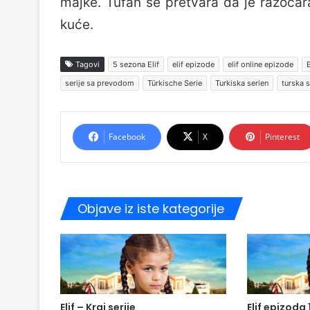
majke. Tufan se pretvara da je razočar
kuće.
Tagovi
5 sezona Elif
elif epizode
elif online epizode
E
serije sa prevodom
Türkische Serie
Turkiska serien
turska s
Facebook
X
Pinterest
Objave iz iste kategorije
Elif – Kraj serije
Elif epizoda 