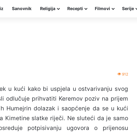
iz
Sanovnik
Religija
Recepti
Filmovi
Serije
912
ek u kući kako bi uspjela u ostvarivanju svog
Asli odlučuje prihvatiti Keremov poziv na prijem
 ih Humejrin dolazak i saopćenje da se u kući
 Kimetine slatke riječi. Ne sluteći da je samo
osreduje potpisivanju ugovora o prijenosu