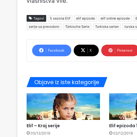
vlasništva vile.
Tagovi
5 sezona Elif
elif epizode
elif online epizode
E
serije sa prevodom
Türkische Serie
Turkiska serien
turska s
Facebook
X
Pinterest
Objave iz iste kategorije
Elif – Kraj serije
Elif epizoda 
05/12/2019
02/12/2019