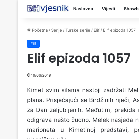
Naslovna
Vijesti
Showb
Početna
/
Serije
/
Turske serije
/
Elif
/
Elif epizoda 1057
Elif
Elif epizoda 1057
19/06/2019
Kimet svim silama nastoji zadržati Mel
plana. Prisjećajući se Birdžinih riječi, 
za Dan zaljubljenih. Međutim, prekida
odigrava nešto čudno. Melek nasjeda na
marioneta u Kimetinoj predstavi, p