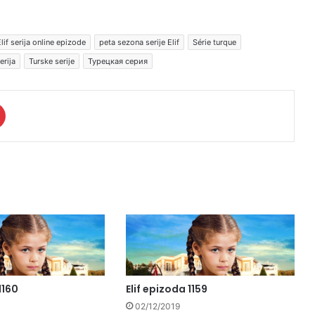
lif serija online epizode
peta sezona serije Elif
Série turque
erija
Turske serije
Турецкая серия
1160
Elif epizoda 1159
02/12/2019