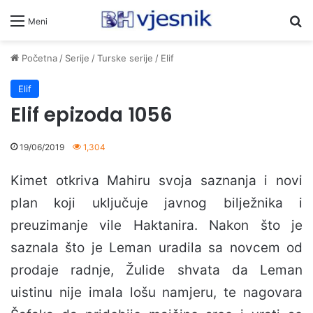
Pr
Meni
Početna
/
Serije
/
Turske serije
/
Elif
Elif
Elif epizoda 1056
19/06/2019
1,304
Kimet otkriva Mahiru svoja saznanja i novi
plan koji uključuje javnog bilježnika i
preuzimanje vile Haktanira. Nakon što je
saznala što je Leman uradila sa novcem od
prodaje radnje, Žulide shvata da Leman
uistinu nije imala lošu namjeru, te nagovara