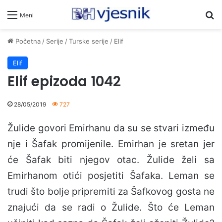
Pr
Meni
Početna
/
Serije
/
Turske serije
/
Elif
Elif
Elif epizoda 1042
28/05/2019
727
Žulide govori Emirhanu da su se stvari između
nje i Šafak promijenile. Emirhan je sretan jer
će Šafak biti njegov otac. Žulide želi sa
Emirhanom otići posjetiti Šafaka. Leman se
trudi što bolje pripremiti za Šafkovog gosta ne
znajući da se radi o Žulide. Što će Leman