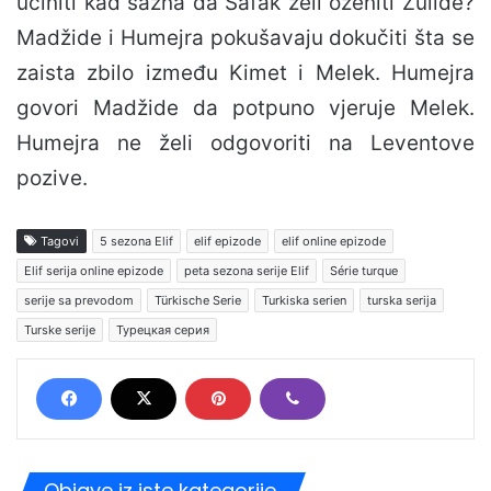
učiniti kad sazna da Šafak želi oženiti Žulide?
Madžide i Humejra pokušavaju dokučiti šta se
zaista zbilo između Kimet i Melek. Humejra
govori Madžide da potpuno vjeruje Melek.
Humejra ne želi odgovoriti na Leventove
pozive.
Tagovi
5 sezona Elif
elif epizode
elif online epizode
Elif serija online epizode
peta sezona serije Elif
Série turque
serije sa prevodom
Türkische Serie
Turkiska serien
turska serija
Turske serije
Турецкая серия
Objave iz iste kategorije