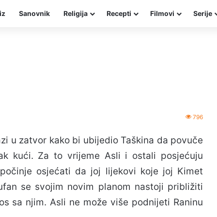
iz
Sanovnik
Religija
Recepti
Filmovi
Serije
796
azi u zatvor kako bi ubijedio Taškina da povuče
k kući. Za to vrijeme Asli i ostali posjećuju
činje osjećati da joj lijekovi koje joj Kimet
fan se svojim novim planom nastoji približiti
nos sa njim. Asli ne može više podnijeti Raninu