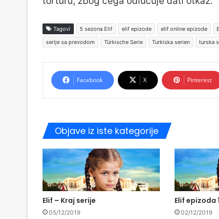
torturu, zbog čega odlučuje dati otkaz.
Tagovi
5 sezona Elif
elif epizode
elif online epizode
E
serije sa prevodom
Türkische Serie
Turkiska serien
turska s
Facebook
X
Pinterest
Objave iz iste kategorije
Elif – Kraj serije
Elif epizoda 
05/12/2019
02/12/2019