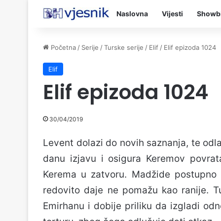
Naslovna
Vijesti
Showb
Početna
/
Serije
/
Turske serije
/
Elif
/
Elif epizoda 1024
Elif
Elif epizoda 1024
30/04/2019
Levent dolazi do novih saznanja, te odl
danu izjavu i osigura Keremov povrata
Kerema u zatvoru. Madžide postupno po
redovito daje ne pomažu kao ranije. Tu
Emirhanu i dobije priliku da izgladi od