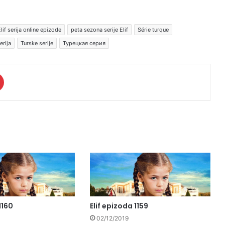
lif serija online epizode
peta sezona serije Elif
Série turque
erija
Turske serije
Турецкая серия
1160
Elif epizoda 1159
02/12/2019