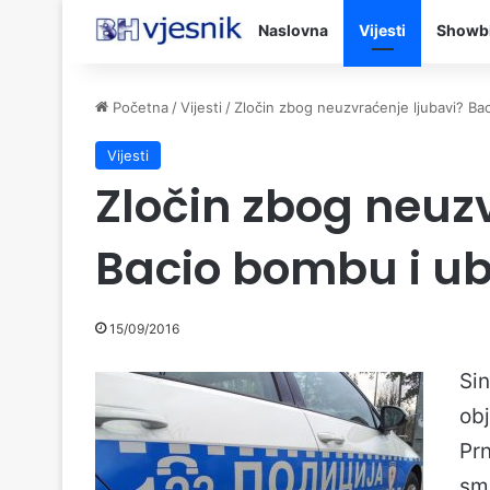
Naslovna
Vijesti
Showb
Početna
/
Vijesti
/
Zločin zbog neuzvraćenje ljubavi? Bac
Vijesti
Zločin zbog neuz
Bacio bombu i ub
15/09/2016
Si
ob
Pr
sm