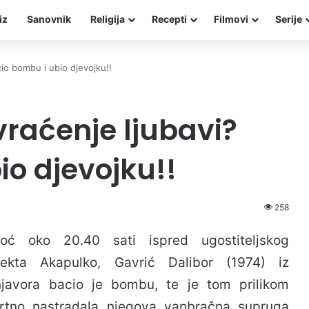
iz
Sanovnik
Religija
Recepti
Filmovi
Serije
io bombu i ubio djevojku!!
vraćenje ljubavi?
io djevojku!!
258
noć oko 20.40 sati ispred ugostiteljskog
jekta Akapulko, Gavrić Dalibor (1974) iz
njavora bacio je bombu, te je tom prilikom
rtno nastradala njegova vanbračna supruga