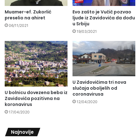
Muamer-ef. Zukorlić
Evo zašto je Vučič pozvao
preselio na ahiret
ljude iz Zavidovića da dođu
u Srbiju
06/11/2021
19/03/2021
U Zavidovićima tri nova
slučaja oboljelih od
U bolnicu dovezena beba iz
coronavirusa
Zavidovića pozitivna na
12/04/2020
koronavirus
17/04/2020
Najnovije