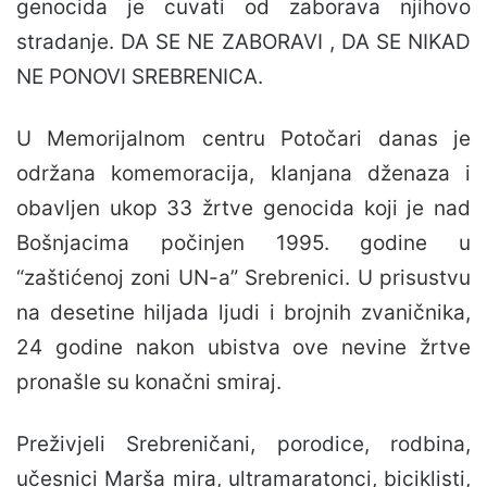
genocida je cuvati od zaborava njihovo
stradanje. DA SE NE ZABORAVI , DA SE NIKAD
NE PONOVI SREBRENICA.
U Memorijalnom centru Potočari danas je
održana komemoracija, klanjana dženaza i
obavljen ukop 33 žrtve genocida koji je nad
Bošnjacima počinjen 1995. godine u
“zaštićenoj zoni UN-a” Srebrenici. U prisustvu
na desetine hiljada ljudi i brojnih zvaničnika,
24 godine nakon ubistva ove nevine žrtve
pronašle su konačni smiraj.
Preživjeli Srebreničani, porodice, rodbina,
učesnici Marša mira, ultramaratonci, biciklisti,