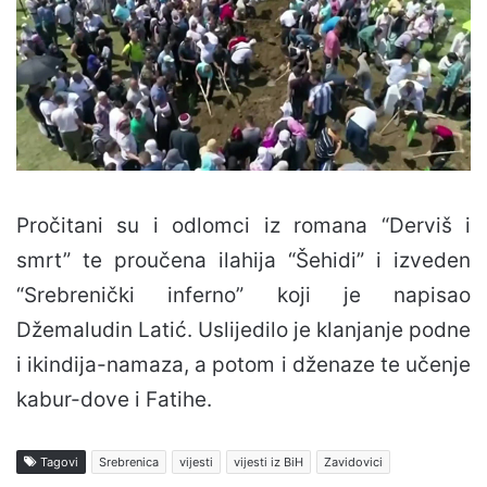
Pročitani su i odlomci iz romana “Derviš i
smrt” te proučena ilahija “Šehidi” i izveden
“Srebrenički inferno” koji je napisao
Džemaludin Latić. Uslijedilo je klanjanje podne
i ikindija-namaza, a potom i dženaze te učenje
kabur-dove i Fatihe.
Tagovi
Srebrenica
vijesti
vijesti iz BiH
Zavidovici