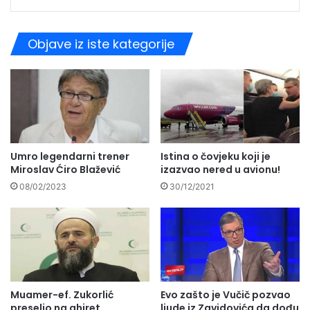
Objave iz iste kategorije
Istina o čovjeku koji je
Umro legendarni trener
izazvao nered u avionu!
Miroslav Ćiro Blažević
30/12/2021
08/02/2023
Muamer-ef. Zukorlić
Evo zašto je Vučič pozvao
preselio na ahiret
ljude iz Zavidovića da dođu