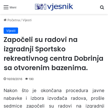
Pr
Meni
Početna
/
Vijesti
Vijesti
Započeli su radovi na
izgradnji Sportsko
rekreativnog centra Dobrinja
sa otvorenim bazenima.
16/09/2016
190
Nakon što je okončana procedura javne
nabavke i izbora izvođača radova, prošle
sedmice započeli su radovi na izgradnji