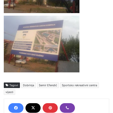
Tagovi
Dobrinja
Semir Efendić
Sportsko rekreativni centra
vijesti