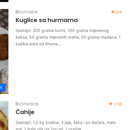
01/11/2018
629
Kuglice sa hurmama
Sastojci: 200 grama hurmi, 100 grama mljevenog
keksa, 50 grama mljevenih oraha, 50 grama maslaca, 1
kašika soka od limuna,…
ti
27/10/2018
1,758
Čahije
Sastojci: 1,5 kg brašna, 3 jaja, šaka i po šećera, malo
soli, 1 šolja ulja od 2oo ml, 1 prašak…