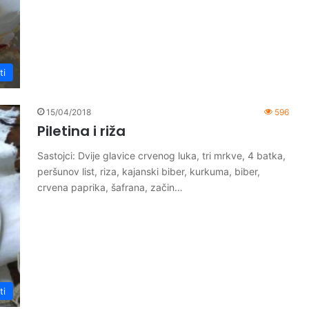
ti
15/04/2018
596
Piletina i riža
Sastojci: Dvije glavice crvenog luka, tri mrkve, 4 batka,
peršunov list, riza, kajanski biber, kurkuma, biber,
crvena paprika, šafrana, začin…
ti