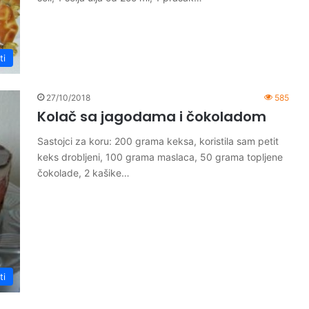
ti
27/10/2018
585
Kolač sa jagodama i čokoladom
Sastojci za koru: 200 grama keksa, koristila sam petit
keks drobljeni, 100 grama maslaca, 50 grama topljene
čokolade, 2 kašike…
ti