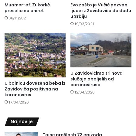
Muamer-ef. Zukorlić
Evo zašto je Vučič pozvao
preselio na ahiret
ljude iz Zavidovića da dođu
u Srbiju
06/11/2021
19/03/2021
U Zavidovićima tri nova
slučaja oboljelih od
U bolnicu dovezena beba iz
coronavirusa
Zavidovića pozitivna na
12/04/2020
koronavirus
17/04/2020
Najnovije
Tajne prošlosti 73 epizoda