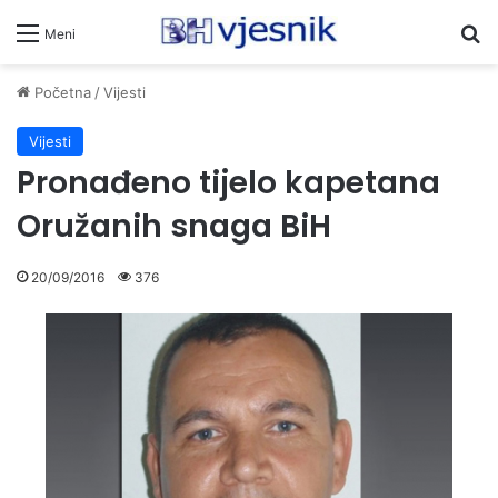
Pr
Meni
Početna
/
Vijesti
Vijesti
Pronađeno tijelo kapetana
Oružanih snaga BiH
20/09/2016
376