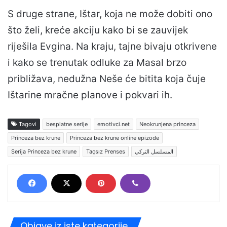
S druge strane, Ištar, koja ne može dobiti ono
što želi, kreće akciju kako bi se zauvijek
riješila Evgina. Na kraju, tajne bivaju otkrivene
i kako se trenutak odluke za Masal brzo
približava, nedužna Neše će bitita koja čuje
Ištarine mračne planove i pokvari ih.
Tagovi
besplatne serije
emotivci.net
Neokrunjena princeza
Princeza bez krune
Princeza bez krune online epizode
Serija Princeza bez krune
Taçsız Prenses
المسلسل التركي
Objave iz iste kategorije