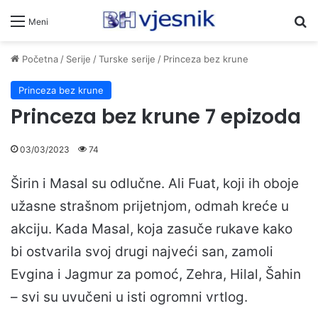
Pr
Meni
Početna
/
Serije
/
Turske serije
/
Princeza bez krune
Princeza bez krune
Princeza bez krune 7 epizoda
03/03/2023
74
Širin i Masal su odlučne. Ali Fuat, koji ih oboje
užasne strašnom prijetnjom, odmah kreće u
akciju. Kada Masal, koja zasuče rukave kako
bi ostvarila svoj drugi najveći san, zamoli
Evgina i Jagmur za pomoć, Zehra, Hilal, Šahin
– svi su uvučeni u isti ogromni vrtlog.