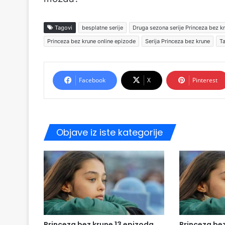
Tagovi
besplatne serije
Druga sezona serije Princeza bez k
Princeza bez krune online epizode
Serija Princeza bez krune
Ta
Facebook
X
Pinterest
Objave iz iste kategorije
Princeza bez krune 13 epizoda
Princeza bez