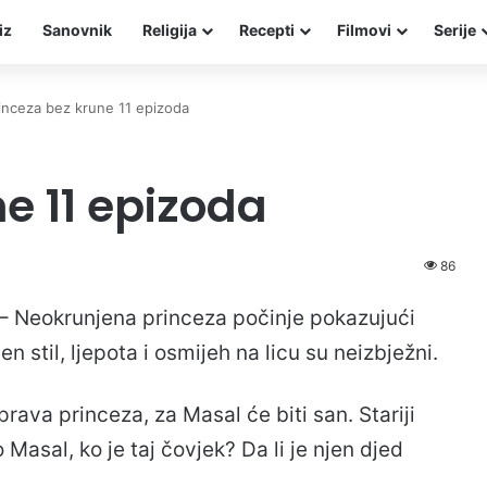
iz
Sanovnik
Religija
Recepti
Filmovi
Serije
inceza bez krune 11 epizoda
e 11 epizoda
86
 – Neokrunjena princeza počinje pokazujući
stil, ljepota i osmijeh na licu su neizbježni.
prava princeza, za Masal će biti san. Stariji
 Masal, ko je taj čovjek? Da li je njen djed