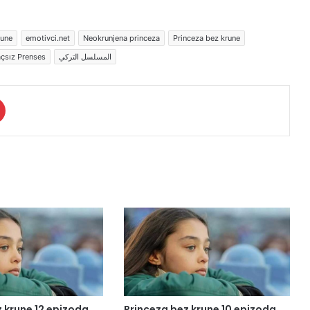
rune
emotivci.net
Neokrunjena princeza
Princeza bez krune
çsız Prenses
المسلسل التركي
 krune 12 epizoda
Princeza bez krune 10 epizoda