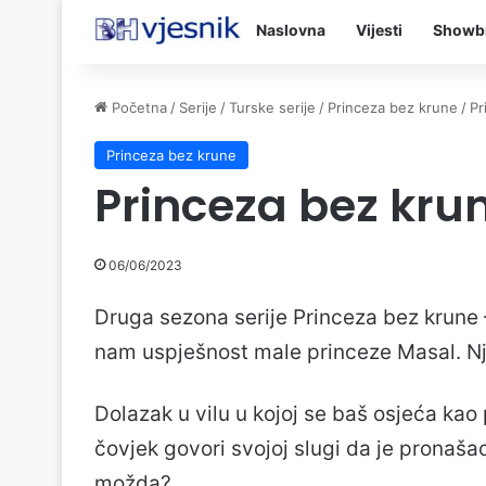
Naslovna
Vijesti
Showb
Početna
/
Serije
/
Turske serije
/
Princeza bez krune
/
Pr
Princeza bez krune
Princeza bez krun
06/06/2023
Druga sezona serije Princeza bez krune
nam uspješnost male princeze Masal. Njen 
Dolazak u vilu u kojoj se baš osjeća kao 
čovjek govori svojoj slugi da je pronašao
možda?