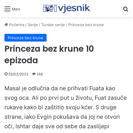
Pr
Meni
Početna
/
Serije
/
Turske serije
/
Princeza bez krune
Princeza bez krune
Princeza bez krune 10
epizoda
25/03/2023
146
Masal je odlučna da ne prihvati Fuata kao
svog oca. Ali po prvi put u životu, Fuat zasuče
rukave kako bi zaštitio svoju kćer. S druge
strane, iako Evgin pokušava da joj ne otvori
oči, Ishtar daje sve od sebe da zaslijepi