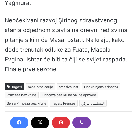
Yağmura.
Neočekivani razvoj Şirinog zdravstvenog
stanja odjednom stavlja na dnevni red svima
pitanje s kim će Masal ostati. Na kraju, kako
dođe trenutak odluke za Fuata, Masala i
Evgina, Ishtar će biti ta čiji se svijet raspada.
Finale prve sezone
Tagovi
besplatne serije
emotivci.net
Neokrunjena princeza
Princeza bez krune
Princeza bez krune online epizode
Serija Princeza bez krune
Taçsız Prenses
المسلسل التركي