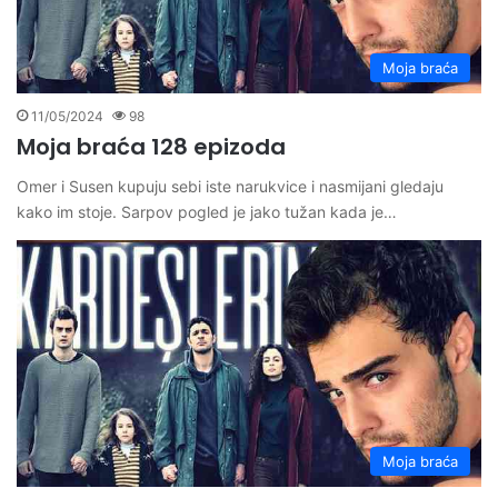
Moja braća
11/05/2024
98
Moja braća 128 epizoda
Omer i Susen kupuju sebi iste narukvice i nasmijani gledaju
kako im stoje. Sarpov pogled je jako tužan kada je…
Moja braća