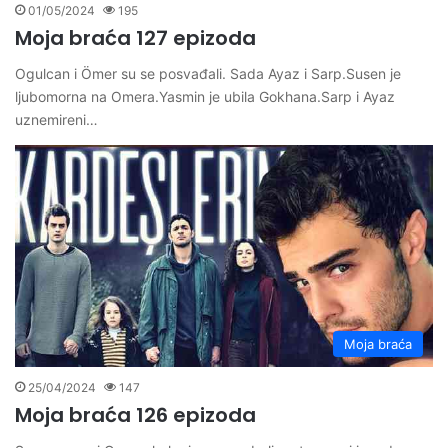
01/05/2024
195
Moja braća 127 epizoda
Ogulcan i Ömer su se posvađali. Sada Ayaz i Sarp.Susen je
ljubomorna na Omera.Yasmin je ubila Gokhana.Sarp i Ayaz
uznemireni…
Moja braća
25/04/2024
147
Moja braća 126 epizoda