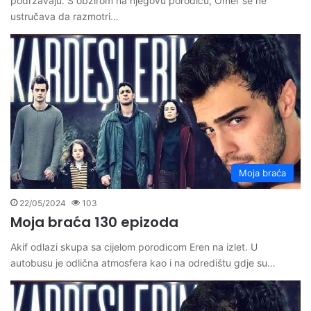
podržavaju. S obzirom na njegovu porodicu, Ömer se ne
ustručava da razmotri…
Moja braća
22/05/2024
103
Moja braća 130 epizoda
Akif odlazi skupa sa cijelom porodicom Eren na izlet. U
autobusu je odlična atmosfera kao i na odredištu gdje su…