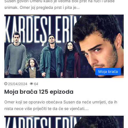
Susen govori Omeru kako je veoma boli prst na ruci i urade
snimak. Omer joj pregleda prst i pita je…
Moja braća
25/04/2024
64
Moja braća 125 epizoda
Omer koji se oporavio obećava Susen da neće umrijeti, da ih
nista nece više priječiti te da će se vjenčati.…