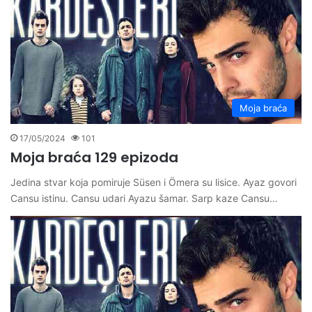
Moja braća
17/05/2024
101
Moja braća 129 epizoda
Jedina stvar koja pomiruje Süsen i Ömera su lisice. Ayaz govori
Cansu istinu. Cansu udari Ayazu šamar. Sarp kaze Cansu…