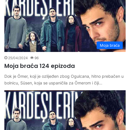
Moja braća
25/04/2024
96
Moja braća 124 epizoda
Dok je Ömer, koji je ozlijeđen zbog Ogulcana, hitno prebačen u
bolnicu, Süsen, koja se uspaničila za Ömerom i čiji…