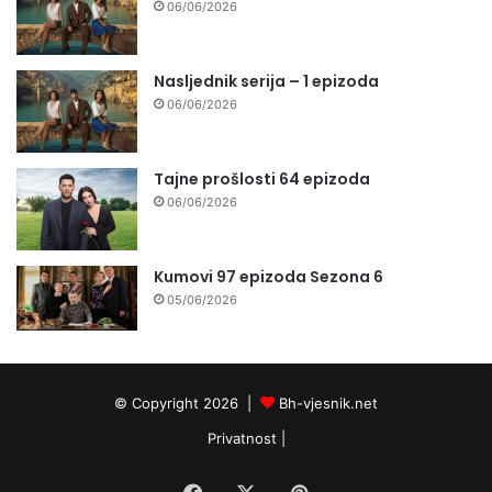
06/06/2026
Nasljednik serija – 1 epizoda
06/06/2026
Tajne prošlosti 64 epizoda
06/06/2026
Kumovi 97 epizoda Sezona 6
05/06/2026
© Copyright 2026 |
Bh-vjesnik.net
Privatnost
|
Facebook
X
Pinterest