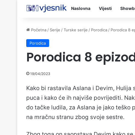
Naslovna
Vijesti
Showb
Početna
/
Serije
/
Turske serije
/
Porodica
/
Porodica 8 e
Porodica
Porodica 8 epizo
19/04/2023
Kako bi rastavila Aslana i Devim, Hulija 
puca i kako će ih najviše povrijediti. Na
do tačke ludila, za Aslana je jako teško
na mračnu stranu zbog svoje sestre.
Zbog toga on saopstava Devim kako se mo