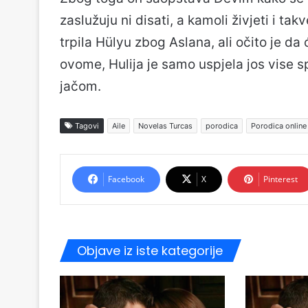
zaslužuju ni disati, a kamoli živjeti i ta
trpila Hülyu zbog Aslana, ali očito je da
ovome, Hulija je samo uspjela jos vise spo
jačom.
Tagovi
Aile
Novelas Turcas
porodica
Porodica online
Facebook
X
Pinterest
Objave iz iste kategorije