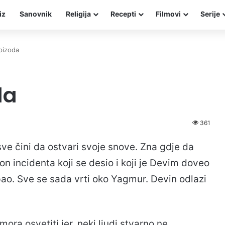
iz
Sanovnik
Religija
Recepti
Filmovi
Serije
pizoda
da
361
sve čini da ostvari svoje snove. Zna gdje da
kon incidenta koji se desio i koji je Devim doveo
 pao. Sve se sada vrti oko Yagmur. Devin odlazi
ra osvetiti jer, neki ljudi stvarno ne