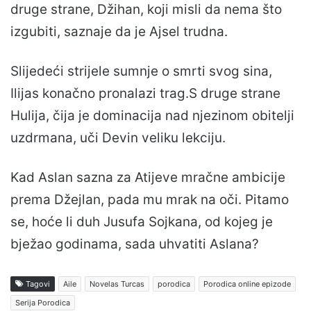
druge strane, Džihan, koji misli da nema što
izgubiti, saznaje da je Ajsel trudna.
Slijedeći strijele sumnje o smrti svog sina,
Ilijas konačno pronalazi trag.S druge strane
Hulija, čija je dominacija nad njezinom obitelji
uzdrmana, uči Devin veliku lekciju.
Kad Aslan sazna za Atijeve mračne ambicije
prema Džejlan, pada mu mrak na oči. Pitamo
se, hoće li duh Jusufa Sojkana, od kojeg je
bježao godinama, sada uhvatiti Aslana?
Tagovi
Aile
Novelas Turcas
porodica
Porodica online epizode
Serija Porodica