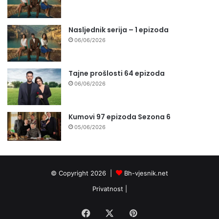
Nasljednik serija – 1 epizoda
06/06/2026
Tajne prošlosti 64 epizoda
06/06/2026
Kumovi 97 epizoda Sezona 6
05/06/2026
© Copyright 2026 |
Bh-vjesnik.net
Privatnost
|
Facebook
X
Pinterest