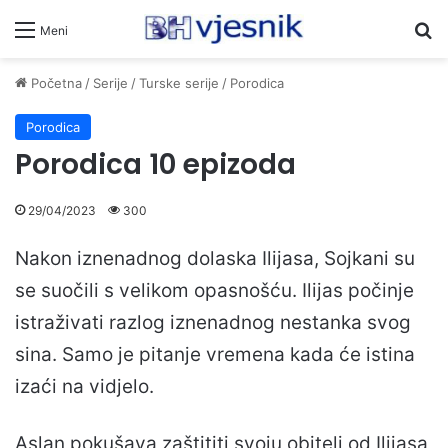
Pr
Meni
Početna
/
Serije
/
Turske serije
/
Porodica
Porodica
Porodica 10 epizoda
29/04/2023
300
Nakon iznenadnog dolaska Ilijasa, Sojkani su
se suočili s velikom opasnošću. Ilijas počinje
istraživati ​​razlog iznenadnog nestanka svog
sina. Samo je pitanje vremena kada će istina
izaći na vidjelo.
Aslan pokušava zaštititi svoju obitelj od Ilijasa,