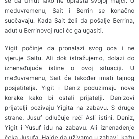
se da Umut lako ne oprašta svojoj majci. U
međuvremenu, Sait i Berrin se konačno
suočavaju. Kada Sait želi da pošalje Berrina,
adut u Berrinovoj ruci će ga ugasiti.
Yigit počinje da pronalazi svog oca i ne
vjeruje Saitu. Ali dok istražujemo, dolazi do
iznenađujuće istine o ovoj situaciji. U
međuvremenu, Sait će također imati tajnog
posjetitelja. Yigit i Deniz poduzimaju nove
korake kako bi ostali prijatelji. Denizovi
prijatelji pozivaju Yigita na zabavu. S druge
strane, Jusuf odlučuje reći Asli istini. Deniz,
Yigit i Yusuf idu na zabavu. Ali iznenađenje
čeka Jusufa. Hajde da uživamo u zabavi, kažu