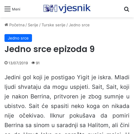
Pr
Meni
Početna
/
Serije
/
Turske serije
/
Jedno srce
Jedno srce
Jedno srce epizoda 9
13/07/2019
91
Jedini gol koji je postigao Yigit je iskra. Mladi
ljudi shvataju da mogu uspjeti. Sait, Sait, koji
je nakon Berrina, pritvoren je zbog sumnje u
ubistvo. Sait će spasiti neko koga on nikada
nije očekivao. Ilknur pokušava da pomiri
Berrina sa sinom u saradnji sa Halitom, ali čini