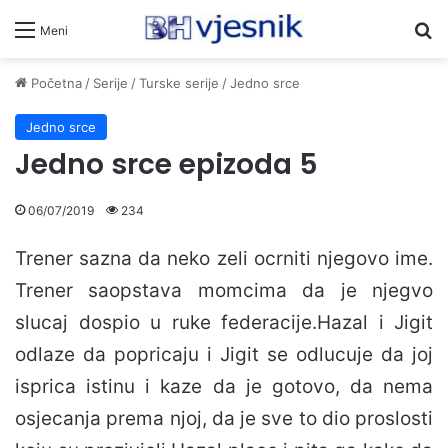
Pr
Meni
Početna
/
Serije
/
Turske serije
/
Jedno srce
Jedno srce
Jedno srce epizoda 5
06/07/2019
234
Trener sazna da neko zeli ocrniti njegovo ime.
Trener saopstava momcima da je njegvo
slucaj dospio u ruke federacije.Hazal i Jigit
odlaze da popricaju i Jigit se odlucuje da joj
isprica istinu i kaze da je gotovo, da nema
osjecanja prema njoj, da je sve to dio proslosti