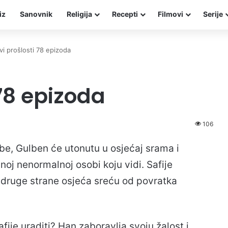
iz
Sanovnik
Religija
Recepti
Filmovi
Serije
i prošlosti 78 epizoda
78 epizoda
106
be, Gulben će utonutu u osjećaj srama i
oj nenormalnoj osobi koju vidi. Safije
 druge strane osjeća sreću od povratka
afije uraditi? Han zaboravlja svoju žalost i