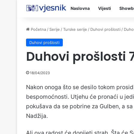
Naslovna
Vijesti
Showb
Početna
/
Serije
/
Turske serije
/
Duhovi prošlosti
/
Duhov
Duhovi prošlosti
Duhovi prošlosti 
18/04/2023
Nakon onoga što se desilo tokom prosid
bespomoćnosti. Utjehu će pronaći u jedin
pokušava da se pobrine za Gulben, a sa
Nadžija.
Ali ova radost će donijeti strah. Šta će S