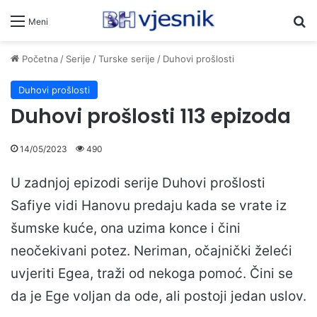
Pr
Meni
Početna
/
Serije
/
Turske serije
/
Duhovi prošlosti
Duhovi prošlosti
Duhovi prošlosti 113 epizoda
14/05/2023
490
U zadnjoj epizodi serije Duhovi prošlosti
Safiye vidi Hanovu predaju kada se vrate iz
šumske kuće, ona uzima konce i čini
neočekivani potez. Neriman, očajnički želeći
uvjeriti Egea, traži od nekoga pomoć. Čini se
da je Ege voljan da ode, ali postoji jedan uslov.