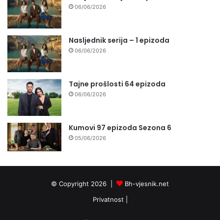
06/06/2026
Nasljednik serija – 1 epizoda
06/06/2026
Tajne prošlosti 64 epizoda
06/06/2026
Kumovi 97 epizoda Sezona 6
05/06/2026
© Copyright 2026 |
Bh-vjesnik.net
Privatnost
|