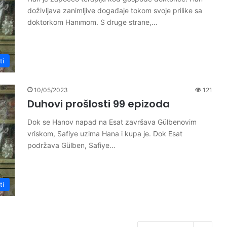
doživljava zanimljive događaje tokom svoje prilike sa
doktorkom Hanımom. S druge strane,…
ti
10/05/2023
121
Duhovi prošlosti 99 epizoda
Dok se Hanov napad na Esat završava Gülbenovim
vriskom, Safiye uzima Hana i kupa je. Dok Esat
podržava Gülben, Safiye…
ti