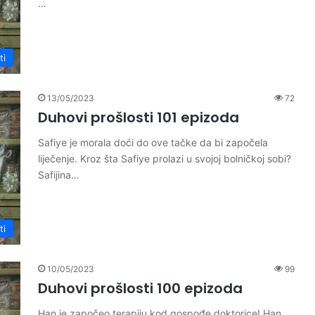
…
ti
13/05/2023
72
Duhovi prošlosti 101 epizoda
Safiye je morala doći do ove tačke da bi započela
liječenje. Kroz šta Safiye prolazi u svojoj bolničkoj sobi?
Safijina…
ti
10/05/2023
99
Duhovi prošlosti 100 epizoda
Han je započeo terapiju kod gospođe doktorice! Han