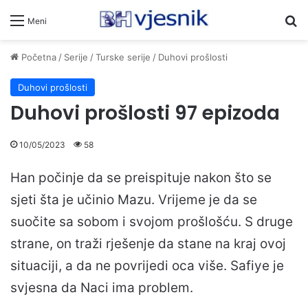
Pr
Meni
Početna
/
Serije
/
Turske serije
/
Duhovi prošlosti
Duhovi prošlosti
Duhovi prošlosti 97 epizoda
10/05/2023
58
Han počinje da se preispituje nakon što se
sjeti šta je učinio Mazu. Vrijeme je da se
suočite sa sobom i svojom prošlošću. S druge
strane, on traži rješenje da stane na kraj ovoj
situaciji, a da ne povrijedi oca više. Safiye je
svjesna da Naci ima problem.