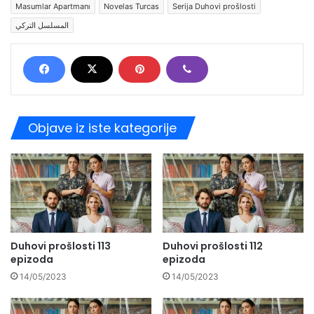
Masumlar Apartmanı
Novelas Turcas
Serija Duhovi prošlosti
المسلسل التركي
Objave iz iste kategorije
Duhovi prošlosti 113
Duhovi prošlosti 112
epizoda
epizoda
14/05/2023
14/05/2023