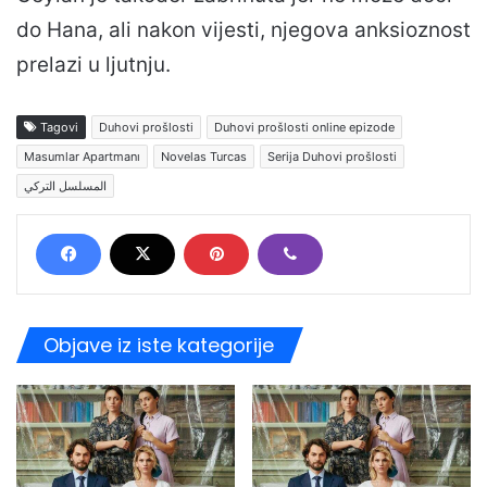
do Hana, ali nakon vijesti, njegova anksioznost
prelazi u ljutnju.
Tagovi
Duhovi prošlosti
Duhovi prošlosti online epizode
Masumlar Apartmanı
Novelas Turcas
Serija Duhovi prošlosti
المسلسل التركي
Objave iz iste kategorije