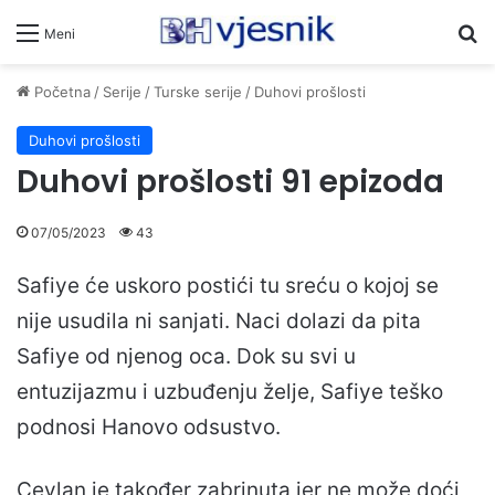
Pr
Meni
Početna
/
Serije
/
Turske serije
/
Duhovi prošlosti
Duhovi prošlosti
Duhovi prošlosti 91 epizoda
07/05/2023
43
Safiye će uskoro postići tu sreću o kojoj se
nije usudila ni sanjati. Naci dolazi da pita
Safiye od njenog oca. Dok su svi u
entuzijazmu i uzbuđenju želje, Safiye teško
podnosi Hanovo odsustvo.
Ceylan je također zabrinuta jer ne može doći