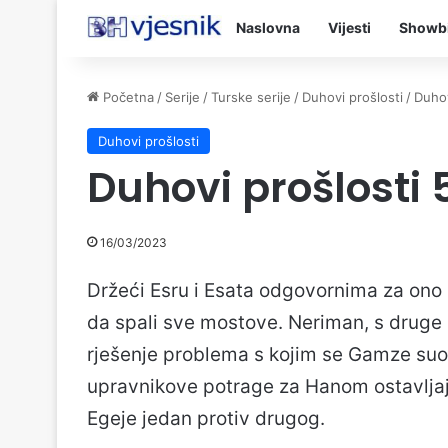
Naslovna
Vijesti
Showb
Početna
/
Serije
/
Turske serije
/
Duhovi prošlosti
/
Duhov
Duhovi prošlosti
Duhovi prošlosti 
16/03/2023
Držeći Esru i Esata odgovornima za ono
da spali sve mostove. Neriman, s druge 
rješenje problema s kojim se Gamze suoč
upravnikove potrage za Hanom ostavljaj
Egeje jedan protiv drugog.