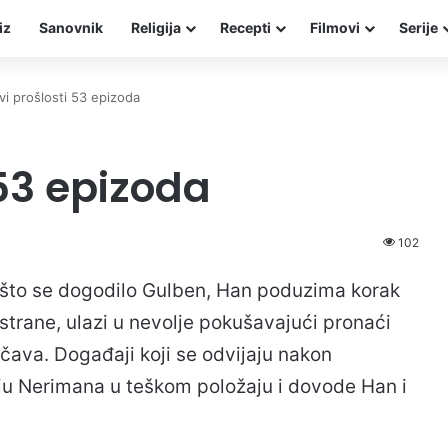
iz
Sanovnik
Religija
Recepti
Filmovi
Serije
i prošlosti 53 epizoda
53 epizoda
102
 što se dogodilo Gulben, Han poduzima korak
strane, ulazi u nevolje pokušavajući pronaći
ava. Događaji koji se odvijaju nakon
u Nerimana u teškom položaju i dovode Han i