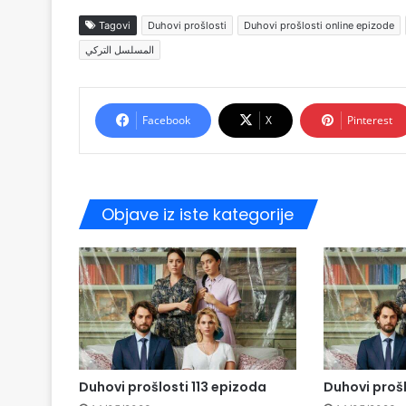
Tagovi
Duhovi prošlosti
Duhovi prošlosti online epizode
المسلسل التركي
Facebook
X
Pinterest
Objave iz iste kategorije
Duhovi prošlosti 113 epizoda
Duhovi prošl