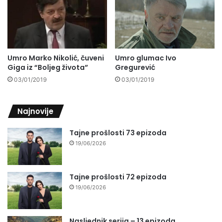
Umro glumac Ivo
Umro Marko Nikolić, čuveni
Gregurević
Giga iz “Boljeg života”
03/01/2019
03/01/2019
Najnovije
Tajne prošlosti 73 epizoda
19/06/2026
Tajne prošlosti 72 epizoda
19/06/2026
Nasljednik serija – 13 epizoda