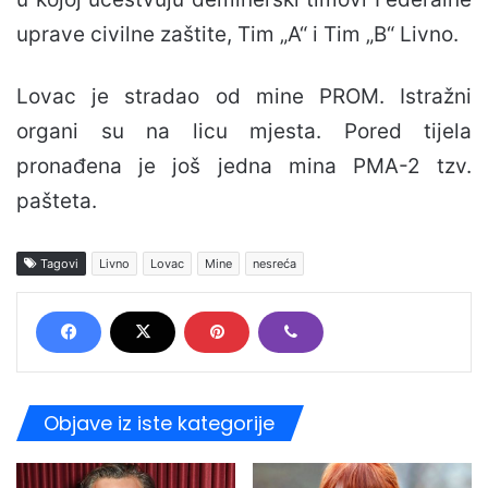
uprave civilne zaštite, Tim „A“ i Tim „B“ Livno.
Lovac je stradao od mine PROM. Istražni
organi su na licu mjesta. Pored tijela
pronađena je još jedna mina PMA-2 tzv.
pašteta.
Tagovi
Livno
Lovac
Mine
nesreća
Objave iz iste kategorije