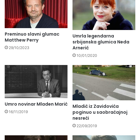
Preminuo slavni glumac
Umrla legendarna
Matthew Perry
srbijanska glumica Neda
Arnerić
29/10/2023
10/01/2020
Umro novinar Mladen Marić
Mladić iz Zavidovića
poginuo u saobraćajnoj
16/11/2019
nesreći
22/09/2019