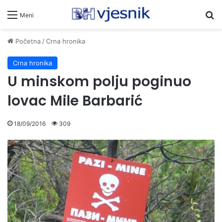
Pr
Meni
Početna
/
Crna hronika
Crna hronika
U minskom polju poginuo
lovac Mile Barbarić
18/09/2016
309