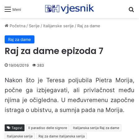
Pr
Meni
Početna
/
Serije
/
Italijanske serije
/
Raj za dame
Raj za dame
Raj za dame epizoda 7
19/06/2019
383
Nakon što je Teresa poljubila Pietra Morija,
počne ga izbjegavati, ali privlačnost među
njima je očigledna. U međuvremenu započne
istraga o ubistvu, a sumnja pada na Morija.
Tagovi
Il paradiso delle signore
Italijanska serija Raj za dame
Italijanske serije
Raj za dame italijanska serija