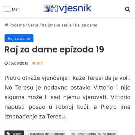
Pr
Meni
Početna
/
Serije
/
Italijanske serije
/
Raj za dame
Raj za dame
Raj za dame epizoda 19
20/06/2019
977
Pietro otkaže vjenčanje i kaže Teresi da je voli.
No Teresu je nedavno ostavio Vittorio i nije
sigurna može li sad njemu vjerovati. Vittorio
napusti posao u robnoj kući, a Pietro ima
iznenađenje za Teresu.
Tagovi
Il paradiso delle signore
Italijanska serija Raj za dame