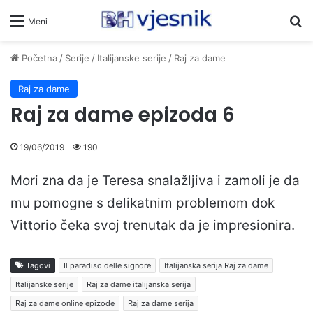
Pr
Meni
Početna
/
Serije
/
Italijanske serije
/
Raj za dame
Raj za dame
Raj za dame epizoda 6
19/06/2019
190
Mori zna da je Teresa snalažljiva i zamoli je da
mu pomogne s delikatnim problemom dok
Vittorio čeka svoj trenutak da je impresionira.
Tagovi
Il paradiso delle signore
Italijanska serija Raj za dame
Italijanske serije
Raj za dame italijanska serija
Raj za dame online epizode
Raj za dame serija