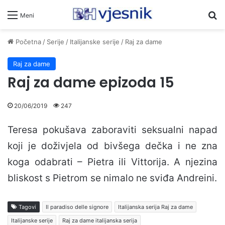
Pr
Meni
Početna
/
Serije
/
Italijanske serije
/
Raj za dame
Raj za dame
Raj za dame epizoda 15
20/06/2019
247
Teresa pokušava zaboraviti seksualni napad
koji je doživjela od bivšega dečka i ne zna
koga odabrati – Pietra ili Vittorija. A njezina
bliskost s Pietrom se nimalo ne sviđa Andreini.
Tagovi
Il paradiso delle signore
Italijanska serija Raj za dame
Italijanske serije
Raj za dame italijanska serija