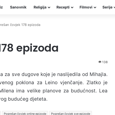
iz
Sanovnik
Religija
Recepti
Filmovi
Serije
rešan čovjek 178 epizoda
178 epizoda
138
 za sve dugove koje je naslijedila od Mihajla.
enog poklona za Leino vjenčanje. Zlatko je
 Milena ima velike planove za budućnost. Lea
svog budućeg djeteta.
Pogrešan čovjek online epizode
Pogrešan čovjek sve epizode