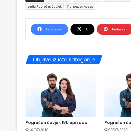
serija Pogrešan čovjek
Погрешан човек
Facebook
X
Pinterest
Objave iz iste kategorije
Pogrešan čovjek 180 epizoda
Pogrešan čo
10/07/2019
09/07/2019