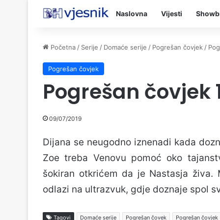
Naslovna
Vijesti
Showb
Početna
/
Serije
/
Domaće serije
/
Pogrešan čovjek
/
Pog
Pogrešan čovjek
Pogrešan čovjek 
09/07/2019
Dijana se neugodno iznenadi kada dozna
Zoe treba Venovu pomoć oko tajanstv
šokiran otkrićem da je Nastasja živa.
odlazi na ultrazvuk, gdje doznaje spol 
Tagovi
Domaće serije
Pogrešan čovek
Pogrešan čovjek