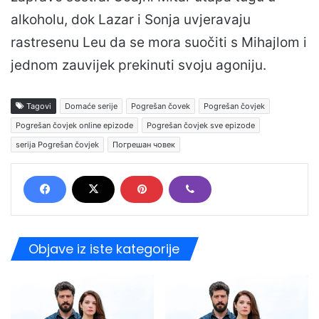
alkoholu, dok Lazar i Sonja uvjeravaju
rastresenu Leu da se mora suočiti s Mihajlom i
jednom zauvijek prekinuti svoju agoniju.
Tagovi
Domaće serije
Pogrešan čovek
Pogrešan čovjek
Pogrešan čovjek online epizode
Pogrešan čovjek sve epizode
serija Pogrešan čovjek
Погрешан човек
Objave iz iste kategorije