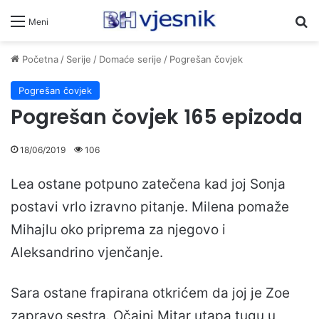
Pr
Meni
Početna
/
Serije
/
Domaće serije
/
Pogrešan čovjek
Pogrešan čovjek
Pogrešan čovjek 165 epizoda
18/06/2019
106
Lea ostane potpuno zatečena kad joj Sonja
postavi vrlo izravno pitanje. Milena pomaže
Mihajlu oko priprema za njegovo i
Aleksandrino vjenčanje.
Sara ostane frapirana otkrićem da joj je Zoe
zapravo sestra. Očajni Mitar utapa tugu u