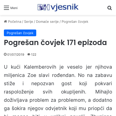
Pr
Meni
Početna
/
Serije
/
Domaće serije
/
Pogrešan čovjek
Pogrešan čovjek
Pogrešan čovjek 171 epizoda
01/07/2019
122
U kući Kalemberovih je veselo jer njihova
miljenica Zoe slavi rođendan. No na zabavu
stiže i nepozvan gost koji pokvari
raspoloženje svih okupljenih. Mihajlo
doživljava problem za problemom, a dodatno
ga šokira njegov odvjetnik koji mu priopći da