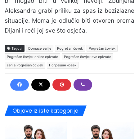
bi mogao biti u velikoj nevolji. Zbunjena
Aleksandra grabi priliku za spas iz bezizlazne
situacije. Moma je odlučio biti otvoren prema
Dijani i reći joj sve što osjeća.
Tagovi
Domaće serije
Pogrešan čovek
Pogrešan čovjek
Pogrešan čovjek online epizode
Pogrešan čovjek sve epizode
serija Pogrešan čovjek
Погрешан човек
Objave iz iste kategorije