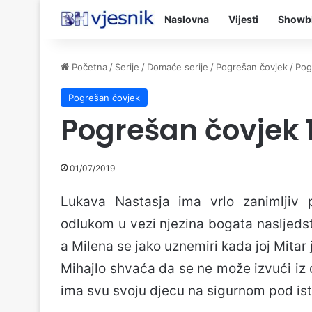
Naslovna
Vijesti
Showb
Početna
/
Serije
/
Domaće serije
/
Pogrešan čovjek
/
Pog
Pogrešan čovjek
Pogrešan čovjek 
01/07/2019
Lukava Nastasja ima vrlo zanimljiv 
odlukom u vezi njezina bogata nasljedstv
a Milena se jako uznemiri kada joj Mitar
Mihajlo shvaća da se ne može izvući iz ov
ima svu svoju djecu na sigurnom pod is