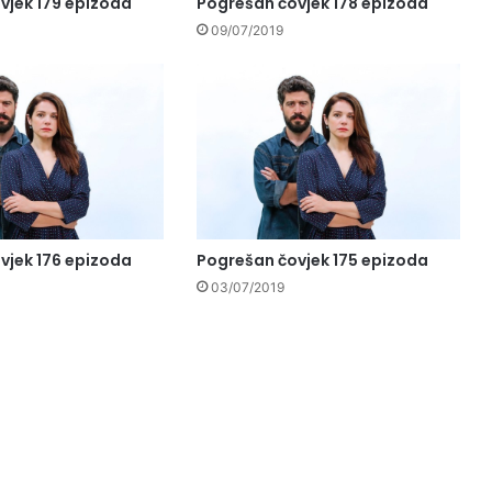
vjek 179 epizoda
Pogrešan čovjek 178 epizoda
09/07/2019
vjek 176 epizoda
Pogrešan čovjek 175 epizoda
03/07/2019