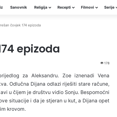
iz
Sanovnik
Religija
Recepti
Filmovi
Serije
rešan čovjek 174 epizoda
174 epizoda
178
prijedlog za Aleksandru. Zoe iznenadi Vena
a. Odlučna Dijana odlazi riješiti stare račune,
 javi u čijem je društvu vidio Sonju. Bespomoćni
e situacije i da je stjeran u kut, a Dijana opet
tim krovom.