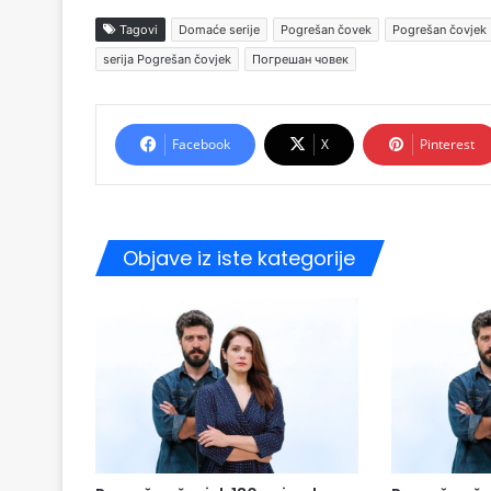
Tagovi
Domaće serije
Pogrešan čovek
Pogrešan čovjek
serija Pogrešan čovjek
Погрешан човек
Facebook
X
Pinterest
Objave iz iste kategorije