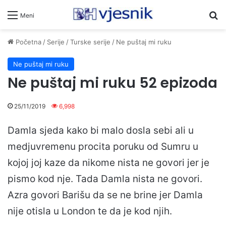
Pr
Meni
Početna
/
Serije
/
Turske serije
/
Ne puštaj mi ruku
Ne puštaj mi ruku
Ne puštaj mi ruku 52 epizoda
25/11/2019
6,998
Damla sjeda kako bi malo dosla sebi ali u
medjuvremenu procita poruku od Sumru u
kojoj joj kaze da nikome nista ne govori jer je
pismo kod nje. Tada Damla nista ne govori.
Azra govori Barišu da se ne brine jer Damla
nije otisla u London te da je kod njih.