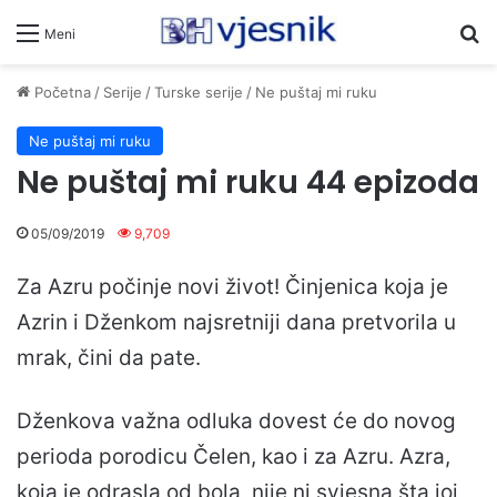
Pr
Meni
Početna
/
Serije
/
Turske serije
/
Ne puštaj mi ruku
Ne puštaj mi ruku
Ne puštaj mi ruku 44 epizoda
05/09/2019
9,709
Za Azru počinje novi život! Činjenica koja je
Azrin i Dženkom najsretniji dana pretvorila u
mrak, čini da pate.
Dženkova važna odluka dovest će do novog
perioda porodicu Čelen, kao i za Azru. Azra,
koja je odrasla od bola, nije ni svjesna šta joj